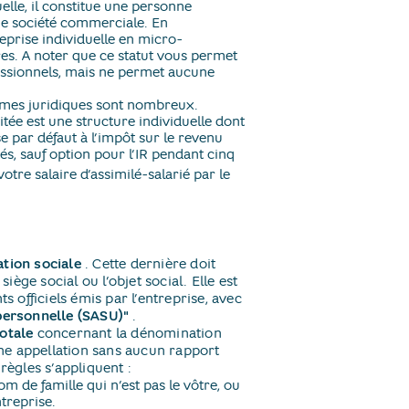
lle, il constitue une personne
ne société commerciale. En
reprise individuelle en micro-
ires. A noter que ce statut vous permet
fessionnels, mais ne permet aucune
mes juridiques sont nombreux.
itée est une structure individuelle dont
se par défaut à l’impôt sur le revenu
tés, sauf option pour l’IR pendant cinq
otre salaire d’assimilé-salarié par le
tion sociale
​. Cette dernière doit
siège social ou l’objet social. Elle est
officiels émis par l’entreprise, avec
ipersonnelle (SASU)"
​.
otale
concernant la dénomination
ne appellation sans aucun rapport
règles s’appliquent :
nom de famille qui n’est pas le vôtre, ou
treprise.