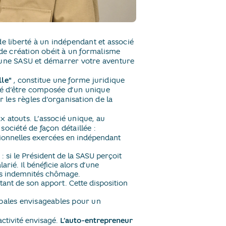
de liberté à un indépendant et associé
e création obéit à un formalisme
r une SASU et démarrer votre aventure
lle"
​, constitue une forme juridique
ité d’être composée d’un unique
r les règles d’organisation de la
x atouts. L’associé unique, au
ociété de façon détaillée :
ionnelles exercées en indépendant
: si le Président de la SASU perçoit
arié. Il bénéficie alors d’une
 des indemnités chômage.
tant de son apport. Cette disposition
ipales envisageables pour un
ctivité envisagé.
L’auto-entrepreneur