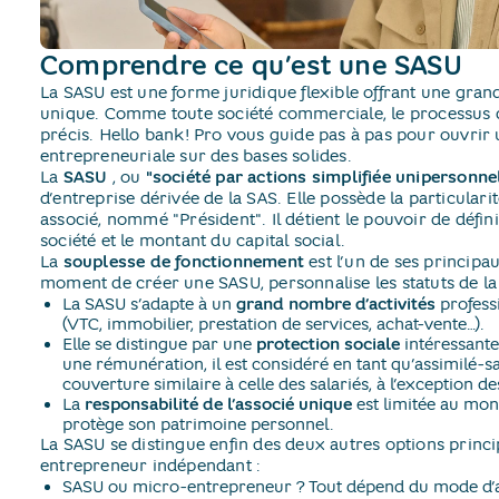
Comprendre ce qu’est une SASU
La SASU est une forme juridique flexible offrant une gran
unique. Comme toute société commerciale, le processus d
précis. Hello bank! Pro vous guide pas à pas pour ouvri
entrepreneuriale sur des bases solides.
La
SASU
​, ou
"société par actions simplifiée unipersonne
d’entreprise dérivée de la SAS. Elle possède la particular
associé, nommé "Président". Il détient le pouvoir de défini
société et le montant du capital social.
La
souplesse de fonctionnement
est l’un de ses principau
moment de créer une SASU, personnalise les statuts de la s
La SASU s’adapte à un
grand nombre d’activités
profess
(VTC, immobilier, prestation de services, achat-vente…).
Elle se distingue par une
protection sociale
intéressante 
une rémunération, il est considéré en tant qu’assimilé-sal
couverture similaire à celle des salariés, à l’exception
La
responsabilité de l’associé unique
est limitée au mon
protège son patrimoine personnel.
La SASU se distingue enfin des deux autres options princ
entrepreneur indépendant :
SASU ou micro-entrepreneur ? Tout dépend du mode d’a