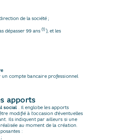
rection de la société ;
(1)
 pas dépasser 99 ans
​), et les
re
sur un compte bancaire professionnel
es apports
l social
​. Il englobe les apports
être modifié à l’occasion d’éventuelles
t. Ils indiquent par ailleurs si une
re réalisée au moment de la création.
mposantes :
;