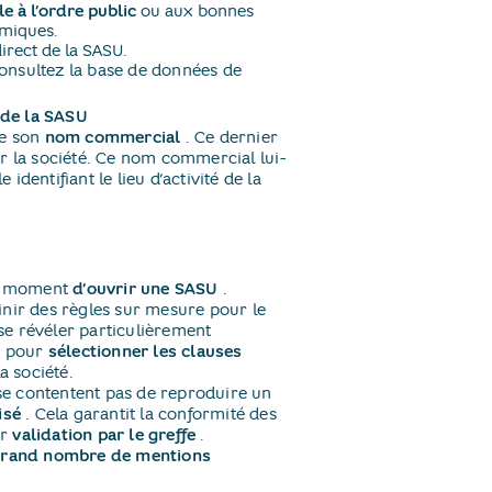
le à l’ordre public
ou aux bonnes
émiques.
irect de la SASU.
 consultez la base de données de
 de la SASU
de son
nom commercial
​. Ce dernier
 la société. Ce nom commercial lui-
le identifiant le lieu d’activité de la
au moment
d’ouvrir une SASU
​.
éfinir des règles sur mesure pour le
se révéler particulièrement
ue pour
sélectionner les clauses
a société.
se contentent pas de reproduire un
isé
​. Cela garantit la conformité des
ur
validation par le greffe
​.
 grand nombre de mentions