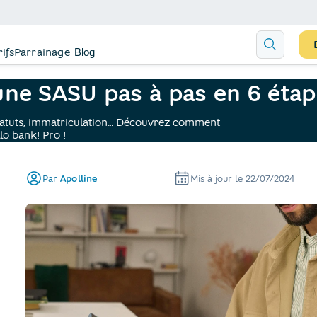
rifs
Parrainage
Blog
ne SASU pas à pas en 6 éta
statuts, immatriculation… Découvrez comment
lo bank! Pro !
Par
Apolline
Mis à jour le
22/07/2024