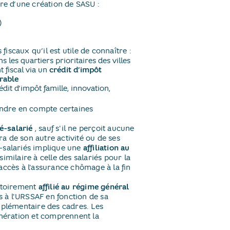
dre d’une création de SASU :
)
iscaux qu’il est utile de connaître :
 les quartiers prioritaires des villes
 fiscal via un
crédit d’impôt
urable
édit d’impôt famille, innovation,
rendre en compte certaines
é-salarié
​, sauf s'il ne perçoit aucune
a de son autre activité ou de ses
-salariés implique une
affiliation au
similaire à celle des salariés pour la
s accès à l'assurance chômage à la fin
gatoirement
affilié au régime général
les à l'URSSAF en fonction de sa
mplémentaire des cadres. Les
unération et comprennent la