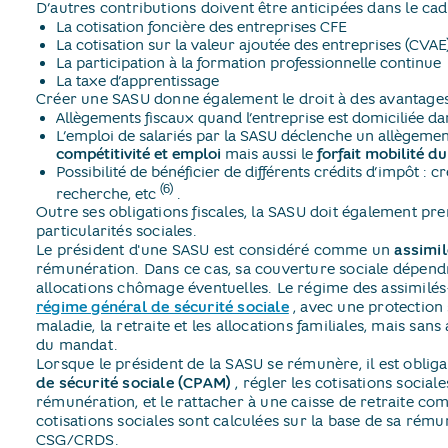
D’autres contributions doivent être anticipées dans le ca
La cotisation foncière des entreprises CFE
La cotisation sur la valeur ajoutée des entreprises (CVAE
La participation à la formation professionnelle continue
La taxe d’apprentissage
Créer une SASU donne également le droit à des avantages f
Allègements fiscaux quand l’entreprise est domiciliée dans
L’emploi de salariés par la SASU déclenche un allègement
compétitivité et emploi
mais aussi le
forfait mobilité d
Possibilité de bénéficier de différents crédits d’impôt : cr
(6)
recherche, etc
​.
Outre ses obligations fiscales, la SASU doit également p
particularités sociales.
Le président d'une SASU est considéré comme un
assimil
rémunération. Dans ce cas, sa couverture sociale dépendr
allocations chômage éventuelles. Le régime des assimilés
régime général de sécurité sociale
​, avec une protection 
maladie, la retraite et les allocations familiales, mais san
du mandat.
Lorsque le président de la SASU se rémunère, il est obli
de sécurité sociale (CPAM)
​, régler les cotisations socia
rémunération, et le rattacher à une caisse de retraite co
cotisations sociales sont calculées sur la base de sa rém
CSG/CRDS.