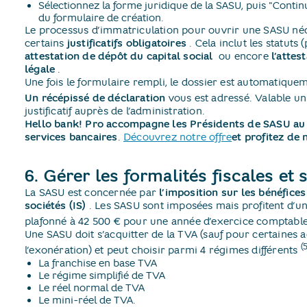
Sélectionnez la forme juridique de la SASU, puis "Cont
du formulaire de création.
Le processus d’immatriculation pour ouvrir une SASU néc
certains
justificatifs obligatoires
​. Cela inclut les statuts
attestation de dépôt du capital social
​ ou encore
l’attes
légale
​.
Une fois le formulaire rempli, le dossier est automatiqu
Un récépissé de déclaration
vous est adressé. Valable u
justificatif auprès de l’administration.
Hello bank! Pro accompagne les Présidents de SASU au 
services bancaires
​.
Découvrez notre offre
et profitez de 
6. Gérer les formalités fiscales et 
La SASU est concernée par
l’imposition sur les bénéfices
sociétés (IS)
​. Les SASU sont imposées mais profitent d’u
plafonné à 42 500 € pour une année d’exercice comptabl
Une SASU doit s’acquitter de la TVA (sauf pour certaines
(5
l’exonération) et peut choisir parmi 4 régimes différents
La franchise en base TVA
Le régime simplifié de TVA
Le réel normal de TVA
Le mini-réel de TVA.