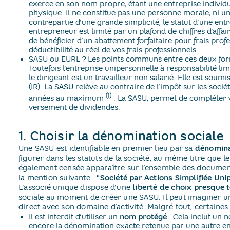
exerce en son nom propre, étant une entreprise individue
physique. Il ne constitue pas une personne morale, ni u
contrepartie d’une grande simplicité, le statut d’une ent
entrepreneur est limité par un plafond de chiffres d’affa
de bénéficier d’un abattement forfaitaire pour frais pro
déductibilité au réel de vos frais professionnels.
SASU ou EURL ? Les points communs entre ces deux for
Toutefois l’entreprise unipersonnelle à responsabilité lim
le dirigeant est un travailleur non salarié. Elle est soumi
(IR). La SASU relève au contraire de l’impôt sur les socié
(1)
années au maximum
​. La SASU, permet de compléter v
versement de dividendes.
1. Choisir la dénomination sociale
Une SASU est identifiable en premier lieu par sa
dénomina
figurer dans les statuts de la société, au même titre que le 
également censée apparaître sur l’ensemble des documents 
la mention suivante :
"Société par Actions Simplifiée Un
L’associé unique dispose d’une
liberté de choix presque t
sociale au moment de créer une SASU. Il peut imaginer u
direct avec son domaine d’activité. Malgré tout, certaines 
Il est interdit d’utiliser un
nom protégé
​. Cela inclut un 
encore la dénomination exacte retenue par une autre en