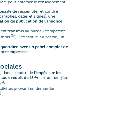
inuer" pour entamer le renseignement
essite de rassembler et joindre
 (paraphés, datés et signés), une
tation de publication de l’annonce
ement transmis au bureau compétent.
(3)
n mois
​, il constitue, au besoin, un
quotidien avec un panel complet de
notre expertise !
sociales
​, dans le cadre de
l’impôt sur les
n
taux réduit de 15 %
sur un bénéfice
(4)
e
​.
 activités pouvant en demander
)
: