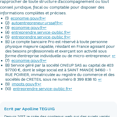
rapprocher de toute structure d’accompagnement ou tout
conseil juridique, fiscal ou comptable pour disposer des
informations complètes et précises.
Retour au texte
(1) ​
economie.gouv.fr
↩
Retour au texte
(2) ​
autoentrepreneur.urssaf.fr
↩
Retour au texte
(3) ​
economie.gouv.fr
↩
Retour au texte
(4) ​
entreprendre.service-public.fr
↩
Retour au texte
(5) ​
entreprendre.service-public.fr
↩
(6) ​Le compte bancaire Pro est réservé à toute personne
physique majeure capable, résidant en France agissant pour
des besoins professionnels et exerçant son activité sous
forme d’entreprise individuelle ou de micro-entrepreneur.
↩
Retour au texte
(7) ​
economie.gouv.fr
↩
(8) ​Service géré par la société ONEUP SAS au capital de 403
977.00 €, dont le siège social est à SAINT MANDE 94160 - 1
RUE POIRIER, immatriculée au registre du commerce et des
Retour a
sociétés de CRETEIL sous ne numéro B 399 838 10.
↩
Retour au texte
(9) ​
impots.gouv.fr
↩
Retour au texte
(10) ​
entreprendre.service-public.fr
↩
Ecrit par Apolline TEGUIG
Depuis 2017, je crée des contenus web sur des sujets variés,