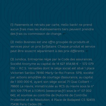
(1) Paiements et retraits par carte, Hello bank! ne prend
aucun frais mais les établissements tiers peuvent prendre
des frais ou commission de change.
↩
Retour
au
(2) Hello Business est une offre groupée de produits et
texte
services pour un prix forfaitaire. Chaque produit et service
peut être souscrit séparément à des prix différents.
↩
Retour
au
(3) Juridica, Entreprise régie par le Code des assurances,
texte
Société Anonyme au capital de 14 627 854,68 € – 572 079
150 – R.C.S. Versailles dont le siège social est situé 1 place
Victorien Sardou 78160 Marly-le-Roi France. SPB, société
par actions simplifiée de courtage d’assurance, au capital
de 1 000 000 €, ayant son siège social 71 Quai Colbert -
76600 Le Havre, immatriculée au RCS du Havre sous le n°
305 109 779 et à l’ORIAS (www.orias.fr) sous le n° 07 002
642, et soumise au contrôle de l’Autorité de Contrôle
Prudentiel et de Résolution, 4 Place de Budapest CS 92459,
75436 Paris Cedex 09.
↩
Retour