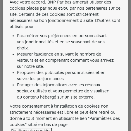
Avec votre accord, BNP Paribas aimerait utiliser des
cookies placés par nous et/ou par nos partenaires sur ce
site. Certains de ces cookies sont strictement
nécessaires au bon fonctionnement du site. D'autres sont
utilisés pour :
Paramétrer vos préférences en personnalisant
vos fonctionnalités et en se souvenant de vos
choix.
Mesurer l’audience en suivant le nombre de
visiteurs et en comprenant comment vous arrivez
sur notre site.
Proposer des publicités personnalisées et en
Assurance Multirisque
suivre les performances.
Partager des informations avec les réseaux
Professionnelle
sociaux utilisés et vous permettre de visualiser
du contenu hébergé sur un site externe.
Une offre "à la carte" pour protéger votre activité.
Choisissez vos garanties selon vos besoins :
Votre consentement à l'installation de cookies non
strictement nécessaires est libre et peut être retiré ou
responsabilité civile, assurance des locaux et biens,
donné à tout moment en utilisant le lien "Paramètres des
perte d'exploitation et garanties informatiques.
cookies" situé en bas de page.
Politique de cookies