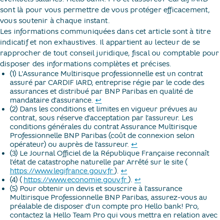
sont là pour vous permettre de vous protéger efficacement,
vous soutenir à chaque instant.
Les informations communiquées dans cet article sont à titre
indicatif et non exhaustives. Il appartient au lecteur de se
rapprocher de tout conseil juridique, fiscal ou comptable pour
disposer des informations complètes et précises.
(1) L'Assurance Multirisque professionnelle est un contrat
assuré par CARDIF IARD, entreprise régie par le code des
assurances et distribué par BNP Paribas en qualité de
Retour au texte
mandataire d'assurance.
↩
(2) Dans les conditions et limites en vigueur prévues au
contrat, sous réserve d’acceptation par l’assureur. Les
conditions générales du contrat Assurance Multirisque
Professionnelle BNP Paribas (coût de connexion selon
Retour au texte
opérateur) ou auprès de l’assureur.
↩
(3) Le Journal Officiel de la République Française reconnaît
l’état de catastrophe naturelle par Arrêté sur le site (​
nouvel onglet
Retour au texte
https://www.legifrance.gouv.fr
​).
↩
nouvel onglet
Retour au texte
(4) (​
https://www.economie.gouv.fr
​).
↩
(5) Pour obtenir un devis et souscrire à l’assurance
Multirisque Professionnelle BNP Paribas, assurez-vous au
préalable de disposer d’un compte pro Hello bank! Pro,
contactez la Hello Team Pro qui vous mettra en relation avec