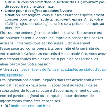
autrui. Si vous œuvrez dans le secteur du BTP, n’oubliez pas
de souscrire à une décennale.
Optez pour des offres adaptées à votre
situation :
renseignez-vous sur les assurances spécialement
conçues pour le format de la micro-entreprise. Ainsi, votre
réalité professionnelle et financière sera prise en compte au
plus juste.
Plus qu’une énième formalité administrative, l’assurance est
un bouclier essentiel contre les imprévus rencontrés par les
artisans. Informez-vous et choisissez judicieusement
l’assurance qui contribuera à la pérennité et la sérénité de
votre activité. Grâce aux conseils d’Hello bank! Pro, vous avez
maintenant toutes les clés en main pour ne pas laisser les
aléas perturber votre passion.
A lire aussi :
Les métiers de l’artisanat adaptés au statut d’auto-
entrepreneur
Les informations communiquées dans cet article sont à titre
indicatif et non exhaustives. Il appartient au lecteur de se
rapprocher de toute structure d’accompagnement ou tout
conseil juridique, fiscal ou comptable pour disposer des
informations complètes et précises.
nouvel onglet
Retour au texte
(1) (​
bpifrance-creation.fr
​)
↩