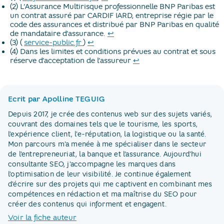
(2) L’Assurance Multirisque professionnelle BNP Paribas est
un contrat assuré par CARDIF IARD, entreprise régie par le
code des assurances et distribué par BNP Paribas en qualité
Retour au texte
de mandataire d’assurance.
↩
nouvel onglet
Retour au texte
(3) (​
service-public.fr
​)
↩
(4) Dans les limites et conditions prévues au contrat et sous
Retour au texte
réserve d’acceptation de l’assureur
↩
Ecrit par Apolline TEGUIG
Depuis 2017, je crée des contenus web sur des sujets variés,
couvrant des domaines tels que le tourisme, les sports,
l'expérience client, l'e-réputation, la logistique ou la santé.
Mon parcours m'a menée à me spécialiser dans le secteur
de l'entrepreneuriat, la banque et l’assurance. Aujourd'hui
consultante SEO, j'accompagne les marques dans
l'optimisation de leur visibilité. Je continue également
d'écrire sur des projets qui me captivent en combinant mes
compétences en rédaction et ma maîtrise du SEO pour
créer des contenus qui informent et engagent.
Voir la fiche auteur