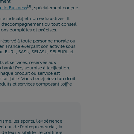
ment ;
(3)
ello Business
​, spécialement conçue
e indicatif et non exhaustives. Il
re d'accompagnement ou tout conseil
ions complètes et précises.
t réservé à toute personne morale ou
en France exerçant son activité sous
ur, EURL, SASU, SELASU, SELEURL et
xte
ts et services, réservée aux
 bank! Pro, soumise à tarification.
 Chaque produit ou service est
tarifaire. Vous bénéficiez d’un droit
oduits et services composant l’offre
isme, les sports, l'expérience
cteur de l'entrepreneuriat, la
e leur visibilité. Je continue