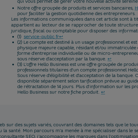
qui vous permet de gérer votre nouvelle activité sereine
Notre offre groupée de produits et services bancaires,
H
pour faciliter la gestion quotidienne des entrepreneurs.
Les informations communiquées dans cet article sont à titr
appartient au lecteur de se rapprocher de toute structu
juridique, fiscal ou comptable pour disposer des informat
Retour au texte
(1) ​
service-public.fr
↩
(2) Le compte est destiné à un usage professionnel et es
physique majeure capable, résidant et/ou immatriculée 
forme d’entreprise individuelle ou de micro-entreprene
Retour au te
sous réserve d’acceptation par la banque.
↩
(3) L’offre Hello Business est une offre groupée de produi
professionnels titulaires d’un compte professionnel Hello
Sous réserve d’éligibilité et d’acceptation de la banque.
disponible séparément selon tarification prévue au guide 
de rétractation de 14 jours. Plus d’information sur les pr
Retour au texte
Hello Business sur notre fiche produit.
↩
b sur des sujets variés, couvrant des domaines tels que le tour
e ou la santé. Mon parcours m'a menée à me spécialiser dans le se
consultante SEO, j'accompagne les marques dans l'optimisation d