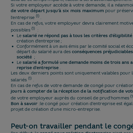
Si votre employeur accède à votre demande, il a néanmoin
de votre départ jusqu’à six mois maximum
pour préserve
(1)
l’entreprise
​.
En cas de refus, votre employeur devra clairement motive
(1)
possibles
​ :
Le
salarié ne répond pas à tous les critères d’éligibilité
création d’entreprise ;
Conformément à un avis émis par le comité social et éco
départ du salarié aura des
conséquences préjudiciables
société
​ ;
Le
salarié a formulé une demande moins de trois ans 
reprise d’entreprise
​.
Les deux derniers points sont uniquement valables pour 
(1)
salariés
​.
En cas de refus de votre demande de congé pour création
jours à compter de la réception de la notification de vo
(1
de votre employeur auprès du conseil de prud’hommes
Bon à savoir :
le congé pour création d’entreprise est éga
projet de création d’une micro-entreprise.
Peut-on travailler pendant le congé