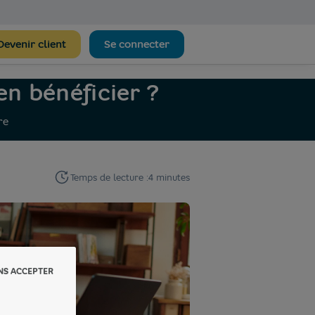
Devenir client
Se connecter
n bénéficier ?
re
Temps de lecture :
4 minutes
NS ACCEPTER