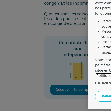
congé ? Et les indemnités ?
Avec votr
nos parte
fonctionn
Quelles sont les ressources et
les aides pour les entrepreneurs
Param
en congé de création ?
souve
Mesur
vous a
Propo
Un compte dédié
Parta
aux
visua
indépendants
Votre con
peut être
situé en 
Politiqu
Nos partena
Découvrir le compte pro
PARA