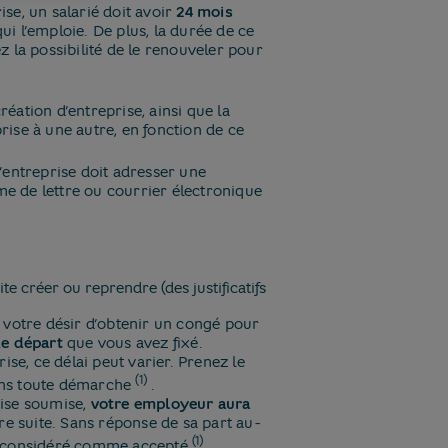
se, un salarié doit avoir
24 mois
qui l’emploie. De plus, la durée de ce
 la possibilité de le renouveler pour
réation d’entreprise, ainsi que la
ise à une autre, en fonction de ce
’entreprise doit adresser une
me de lettre ou courrier électronique
ite créer ou reprendre (des justificatifs
 votre désir d’obtenir un congé pour
de départ
que vous avez fixé.
ise, ce délai peut varier. Prenez le
(1)
ans toute démarche
​.
rise soumise,
votre employeur aura
re suite. Sans réponse de sa part au-
(1)
nt considéré comme accepté
​.