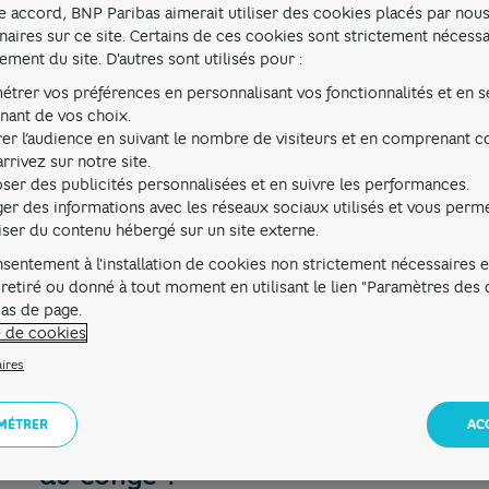
e accord, BNP Paribas aimerait utiliser des cookies placés par nous
naires sur ce site. Certains de ces cookies sont strictement nécess
Comprendre le congé pour création
ement du site. D'autres sont utilisés pour :
Le congé pour création d’entreprise est un dispositif clé
étrer vos préférences en personnalisant vos fonctionnalités et en s
entrepreneurial tout en gardant une sécurité de retour à 
nant de vos choix.
bank! Pro vous partage tout ce qu’il y a à savoir sur le fo
er l’audience en suivant le nombre de visiteurs et en comprenant
démarches de cette opportunité.
rrivez sur notre site.
À
quels congés a-t-on droit pour créer une entreprise
​ 
ser des publicités personnalisées et en suivre les performances.
permet de
suspendre votre contrat de travail
pour vous 
ger des informations avec les réseaux sociaux utilisés et vous perm
projet entrepreneurial
​. L’avantage ? Vous conservez une
liser du contenu hébergé sur un site externe.
actuel si jamais votre projet tombait à l’eau.
Il est important de faire la différence entre
congé sabbati
sentement à l'installation de cookies non strictement nécessaires es
d’entreprise.
Comment fonctionne une année sabbatique
 retiré ou donné à tout moment en utilisant le lien "Paramètres des
faire une pause professionnelle, de prendre du recul, de 
bas de page.
projets personnels qui n’ont aucune ambition entrepreneur
e de cookies
création d’entreprise
est spécialement conçu pour la créa
De plus, il confère des garanties solides et des conditio
ires
mener à bien leurs projets.
MÉTRER
AC
Quelles sont les conditions et dé
du congé ?