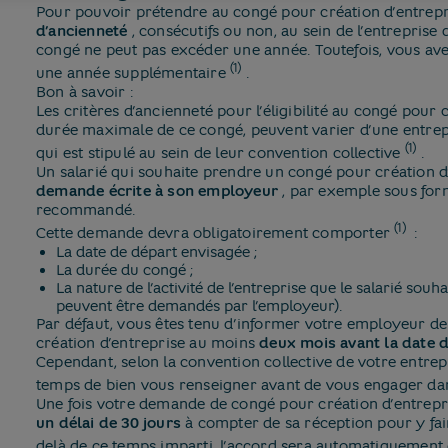
Pour pouvoir prétendre au congé pour création d’entrepri
d’ancienneté
​, consécutifs ou non, au sein de l’entreprise 
congé ne peut pas excéder une année. Toutefois, vous avez
(1)
une année supplémentaire
​.
Bon à savoir :
Les critères d’ancienneté pour l’éligibilité au congé pour c
durée maximale de ce congé, peuvent varier d’une entrepr
(1)
qui est stipulé au sein de leur convention collective
​.
Un salarié qui souhaite prendre un congé pour création d
demande écrite à son employeur
​, par exemple sous for
recommandé.
(1)
Cette demande devra obligatoirement comporter
​ :
La date de départ envisagée ;
La durée du congé ;
La nature de l’activité de l’entreprise que le salarié souha
peuvent être demandés par l’employeur).
Par défaut, vous êtes tenu d’informer votre employeur de
création d’entreprise au moins
deux mois avant la date 
Cependant, selon la convention collective de votre entrepr
temps de bien vous renseigner avant de vous engager d
Une fois votre demande de congé pour création d’entrep
un délai de 30 jours
à compter de sa réception pour y fai
delà de ce temps imparti, l’accord sera automatiqueme