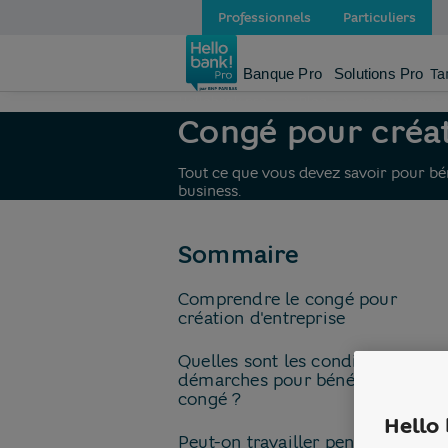
Professionnels
Particuliers
Banque Pro
Solutions Pro
Ta
Hellobank pro
Blog
conges pour c
Congé pour créat
Tout ce que vous devez savoir pour bén
business.
de la page
Sommaire
Comprendre le congé pour
création d'entreprise
Quelles sont les conditions et
démarches pour bénéficier du
congé ?
Hello 
Peut-on travailler pendant le