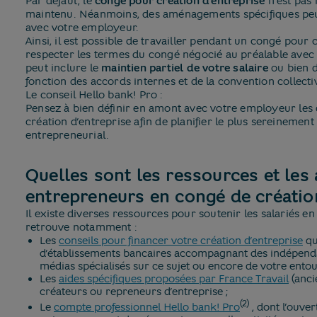
Par défaut, le
congé pour création d’entreprise
n’est pas 
maintenu. Néanmoins, des aménagements spécifiques peu
avec votre employeur.
Ainsi, il est possible de travailler pendant un congé pour 
respecter les termes du congé négocié au préalable avec
peut inclure le
maintien partiel de votre salaire
ou bien d
fonction des accords internes et de la convention collecti
Le conseil Hello bank! Pro :
Pensez à bien définir en amont avec votre employeur les 
création d’entreprise afin de planifier le plus sereinement
entrepreneurial.
Quelles sont les ressources et les 
entrepreneurs en congé de créatio
Il existe diverses ressources pour soutenir les salariés e
retrouve notamment :
Les
conseils pour financer votre création d’entreprise
qu
d’établissements bancaires accompagnant des indépendan
médias spécialisés sur ce sujet ou encore de votre entou
Les
aides spécifiques proposées par France Travail
(anci
créateurs ou repreneurs d’entreprise ;
(2)
Le
compte professionnel Hello bank! Pro
​, dont l’ouver