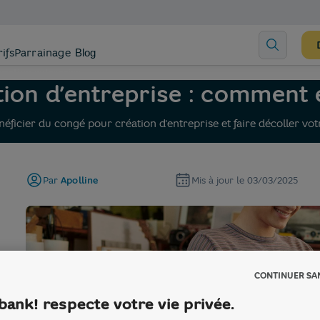
rifs
Parrainage
Blog
reation entreprise
ion d’entreprise : comment e
éficier du congé pour création d'entreprise et faire décoller vot
Par
Apolline
Mis à jour le
03/03/2025
CONTINUER SA
bank! respecte votre vie privée.