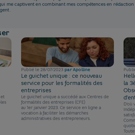
s qui me captivent en combinant mes compétences en rédaction
gent.
ser
Publié le
28/07/2023
par
Apolline
Publi
Le guichet unique : ce nouveau
Hell
service pour les formalités des
la 3
entreprises
Obse
 et
Le guichet unique a succédé aux Centres de
d’en
bles
formalités des entreprises (CFE)
D’où 
au 1er janvier 2023. Ce service en ligne a
Indép
vocation à faciliter les démarches
satis
administratives des entrepreneurs.
Comme
quoti
Toute