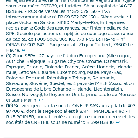
enregistrée auprès de la Irish Companies Registration Office
sous le numéro 907089, et Juridica, SA au capital de 14 627
854,68€ - RCS de Versailles n° 572 079 150 - TVA
intracommunautaire n° FR 69 572 079 150 - Siège social : 1
place Victorien Sardou 78160 Marly-le-Roi, Entreprises
régies par le Code des assurances, par l’intermédiaire de
SPB, Société par actions simplifiée de courtage d’assurance
au capital de 1 000 000€ 305 109 779 RCS Le Havre – n°
ORIAS 07 002 642 – Siège social : 71 quai Colbert, 76600 Le
Retour au texte
Havre.
↩
(9) Zone SEPA : 27 pays de l’Union Européenne (Allemagne,
Autriche, Belgique, Bulgarie, Chypre, Croatie, Danemark,
Espagne, Estonie, Finlande, France, Grèce, Hongrie, Irlande,
Italie, Lettonie, Lituanie, Luxembourg, Malte, Pays-Bas,
Pologne, Portugal, République Tchèque, Roumanie,
Slovaquie, Slovénie, Suède), les 4 pays de l’AELE (Association
Européenne de Libre Echange – Islande, Liechtenstein,
Suisse, Norvège), le Royaume-Uni, la principauté de Monaco
Retour au texte
et Saint-Marin.
↩
(10) Service géré par la société ONEUP SAS au capital de 403
977.00 €, dont le siège social est à SAINT MANDE 94160 - 1
RUE POIRIER, immatriculée au registre du commerce et des
Retour a
sociétés de CRETEIL sous ne numéro B 399 838 10.
↩