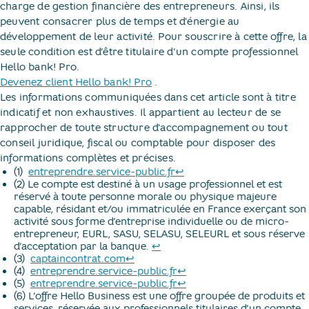
charge de gestion financière des entrepreneurs. Ainsi, ils
peuvent consacrer plus de temps et d'énergie au
développement de leur activité. Pour souscrire à cette offre, la
seule condition est d’être titulaire d'un compte professionnel
Hello bank! Pro.
Devenez client Hello bank! Pro
​.
Les informations communiquées dans cet article sont à titre
indicatif et non exhaustives. Il appartient au lecteur de se
rapprocher de toute structure d'accompagnement ou tout
conseil juridique, fiscal ou comptable pour disposer des
informations complètes et précises.
Retour au texte
(1) ​
entreprendre.service-public.fr
↩
(2) Le compte est destiné à un usage professionnel et est
réservé à toute personne morale ou physique majeure
capable, résidant et/ou immatriculée en France exerçant son
activité sous forme d’entreprise individuelle ou de micro-
entrepreneur, EURL, SASU, SELASU, SELEURL et sous réserve
Retour au texte
d’acceptation par la banque.
↩
Retour au texte
(3) ​
captaincontrat.com
↩
Retour au texte
(4) ​
entreprendre.service-public.fr
↩
Retour au texte
(5) ​
entreprendre.service-public.fr
↩
(6) L’offre Hello Business est une offre groupée de produits et
services, réservée aux professionnels titulaires d’un compte