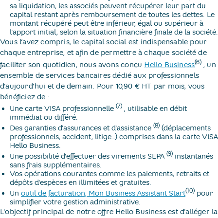
sa liquidation, les associés peuvent récupérer leur part du
capital restant après remboursement de toutes les dettes. Le
montant récupéré peut être inférieur, égal ou supérieur à
l'apport initial, selon la situation financière finale de la société.
Vous l’avez compris, le capital social est indispensable pour
chaque entreprise, et afin de permettre à chaque société de
(6)
faciliter son quotidien, nous avons conçu
Hello Business
​, un
ensemble de services bancaires dédié aux professionnels
d’aujourd’hui et de demain. Pour 10,90 € HT par mois, vous
bénéficiez de :
(7)
Une carte VISA professionnelle
​, utilisable en débit
immédiat ou différé.
(8)
Des garanties d'assurances et d'assistance
(déplacements
professionnels, accident, litige…) comprises dans la carte VISA
Hello Business.
(9)
Une possibilité d’effectuer des virements SEPA
instantanés
sans frais supplémentaires.
Vos opérations courantes comme les paiements, retraits et
dépôts d'espèces en illimitées et gratuites.
(10)
Un
outil de facturation, Mon Business Assistant Start
pour
simplifier votre gestion administrative.
L'objectif principal de notre offre Hello Business est d'alléger la