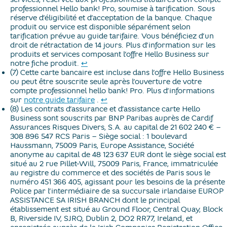
professionnel Hello bank! Pro, soumise à tarification. Sous
réserve d’éligibilité et d’acceptation de la banque. Chaque
produit ou service est disponible séparément selon
tarification prévue au guide tarifaire. Vous bénéficiez d’un
droit de rétractation de 14 jours. Plus d’information sur les
produits et services composant l’offre Hello Business sur
Retour au texte
notre fiche produit.
↩
(7) Cette carte bancaire est incluse dans l’offre Hello Business
ou peut être souscrite seule après l’ouverture de votre
compte professionnel hello bank! Pro. Plus d’informations
Retour au texte
sur
notre guide tarifaire
​.
↩
(8) Les contrats d’assurance et d’assistance carte Hello
Business sont souscrits par BNP Paribas auprès de Cardif
Assurances Risques Divers, S.A. au capital de 21 602 240 € –
308 896 547 RCS Paris – Siège social : 1 boulevard
Haussmann, 75009 Paris, Europe Assistance, Société
anonyme au capital de 48 123 637 EUR dont le siège social est
situé au 2 rue Pillet-Will, 75009 Paris, France, immatriculée
au registre du commerce et des sociétés de Paris sous le
numéro 451 366 405, agissant pour les besoins de la présente
Police par l’intermédiaire de sa succursale irlandaise EUROP
ASSISTANCE SA IRISH BRANCH dont le principal
établissement est situé au Ground Floor, Central Quay, Block
B, Riverside IV, SJRQ, Dublin 2, DO2 RR77, Ireland, et