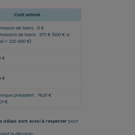
Coût estimé
ission de biens : 0 €
issions de biens : 375 € (500 € si
ial > 225 000 €)
0 €
0 €
unique président : 76,01 €
,01 €
s délais sont aussi à respecter
pour
vant la décision ;