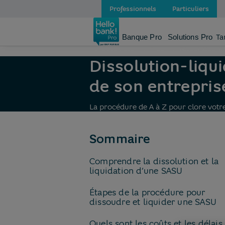
Professionnels
Particuliers
Banque Pro
Solutions Pro
Ta
Hellobank pro
Blog
Dissolution-li
Dissolution-liqu
de son entrepris
La procédure de A à Z pour clore votre
de la page
Sommaire
Comprendre la dissolution et la
liquidation d’une SASU
Étapes de la procédure pour
dissoudre et liquider une SASU
Quels sont les coûts et les délais