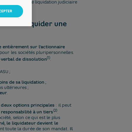
mment en cas de liquidation judiciaire
CEPTER
dre et liquider une
e entièrement sur l'actionnaire
our les sociétés pluripersonnelles.
(1)
verbal de dissolution
.
ASU ;
oins de sa liquidation
;
s ultérieures ;
teur
.
 deux options principales
: il peut
(2)
 responsabilité à un tiers
.
été, selon ce qui est le plus
, le liquidateur devient le
ant toute la durée de son mandat.
Il