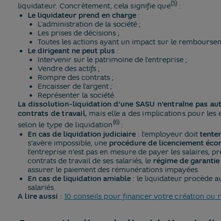
(5)
liquidateur. Concrètement, cela signifie que
:
Le liquidateur prend en charge
:
L'administration de la société ;
Les prises de décisions ;
Toutes les actions ayant un impact sur le rembourse
Le dirigeant ne peut plus
:
Intervenir sur le patrimoine de l'entreprise ;
Vendre des actifs ;
Rompre des contrats ;
Encaisser de l'argent ;
Représenter la société.
La dissolution-liquidation d'une SASU n'entraîne pas a
contrats de travail
, mais elle a des implications pour le
(6)
selon le type de liquidation
:
En cas de liquidation judiciaire
: l'employeur doit
tente
s’avère impossible, une
procédure de licenciement éc
l’entreprise n’est pas en mesure de payer les salaires, p
contrats de travail de ses salariés, le
régime de garantie
assurer le paiement des rémunérations impayées.
En cas de liquidation amiable
: le liquidateur procède 
salariés.
A lire aussi
:
10 conseils pour financer votre création ou r