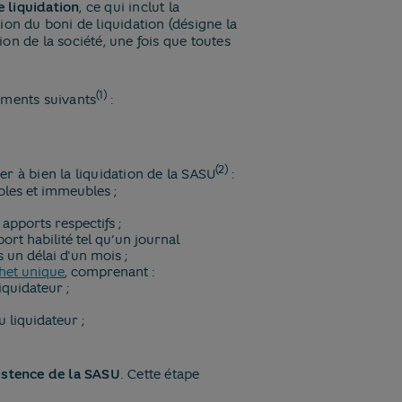
 liquidation
, ce qui inclut la
ition du boni de liquidation (désigne la
on de la société, une fois que toutes
(1)
uments suivants
:
(2)
r à bien la liquidation de la SASU
:
bles et immeubles ;
 apports respectifs ;
rt habilité tel qu’un journal
 un délai d'un mois ;
het unique
, comprenant :
quidateur ;
 liquidateur ;
existence de la SASU
. Cette étape