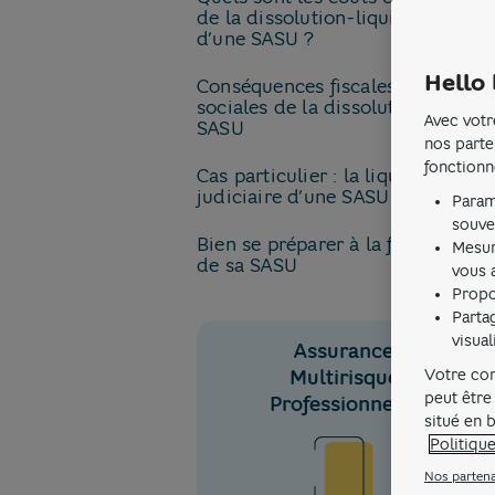
de la dissolution-liquidation
d’une SASU ?
Hello 
Conséquences fiscales et
sociales de la dissolution d’une
Avec votr
SASU
nos parte
fonctionn
Cas particulier : la liquidation
judiciaire d’une SASU
Param
souve
Bien se préparer à la fermeture
Mesur
de sa SASU
vous a
Propo
Parta
visua
Assurance
Multirisque
Votre con
peut être
Professionnelle
situé en 
Politiqu
Nos partena