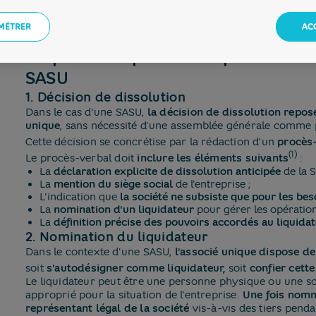
Dissolution judiciaire
: prononcée par un tribunal, nota
ou sur demande d'un créancier pour justes motifs.
MÉTRER
AC
Étapes de la procédure pour dissou
SASU
1. Décision de dissolution
Dans le cas d'une SASU,
la décision de dissolution repos
unique
, sans nécessité d'une assemblée générale comme p
Cette décision se concrétise par la rédaction d'un
procès-
(1)
Le procès-verbal doit
inclure les éléments suivants
:
La
déclaration explicite de dissolution anticipée
de la S
La
mention du siège social
de l'entreprise ;
L'indication que
la société ne subsiste que pour les bes
La
nomination d'un liquidateur
pour gérer les opération
La
définition précise des pouvoirs accordés au liquida
2. Nomination du liquidateur
Dans le contexte d'une SASU,
l'associé unique dispose de
soit
s'autodésigner comme liquidateur,
soit
confier cette
Le liquidateur peut être une personne physique ou une soci
approprié pour la situation de l'entreprise.
Une fois nommé
représentant légal de la société
vis-à-vis des tiers pend