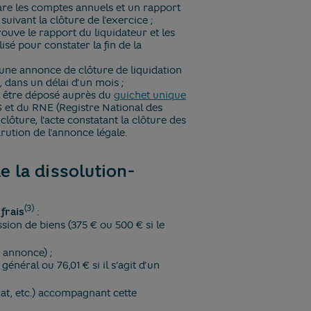
pare les comptes annuels et un rapport
suivant la clôture de l'exercice ;
rouve le rapport du liquidateur et les
sé pour constater la fin de la
e une annonce de clôture de liquidation
 dans un délai d'un mois ;
t être déposé auprès du
guichet unique
S et du RNE (Registre National des
clôture, l'acte constatant la clôture des
parution de l'annonce légale.
de la dissolution-
(3)
frais
:
ssion de biens (375 € ou 500 € si le
 annonce) ;
 général ou 76,01 € si il s’agit d’un
at, etc.) accompagnant cette