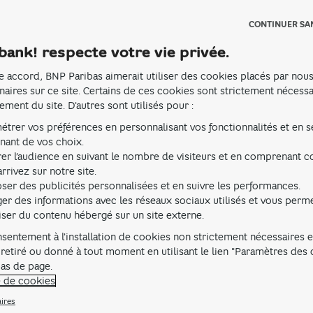
CONTINUER SA
bank! respecte votre vie privée.
Comprendre la dissolution et la li
La fermeture d'une SASU fait parfois partie du cycle de vie
e accord, BNP Paribas aimerait utiliser des cookies placés par nous
volontaire ou imposée, cette procédure implique des dém
naires sur ce site. Certains de ces cookies sont strictement nécess
conséquences plus ou moins importantes. Cet article vous 
ement du site. D'autres sont utilisés pour :
dissolution et de la liquidation d'une SASU.
La dissolution et la liquidation sont deux étapes disti
étrer vos préférences en personnalisant vos fonctionnalités et en s
processus de fermeture d'une SASU
. La dissolution mar
nant de vos choix.
l'activité de l'entreprise
, tandis que la liquidation corres
er l’audience en suivant le nombre de visiteurs et en comprenant
(1)
opérations qui en découlent
.
rrivez sur notre site.
La dissolution peut être
volontaire
(décision de l’associé 
ser des publicités personnalisées et en suivre les performances.
cas de difficultés financières irrémédiables. Elle peut ég
ger des informations avec les réseaux sociaux utilisés et vous perm
statutaires
, comme l'atteinte de l'objet social.
La liquidati
liser du contenu hébergé sur un site externe.
radiation de la SASU au Registre du Commerce et des Soc
sentement à l'installation de cookies non strictement nécessaires es
d'une insuffisance d'actif
pour couvrir l'ensemble des det
 retiré ou donné à tout moment en utilisant le lien "Paramètres des
La dissolution d’une SASU peut s’opérer pour différents m
bas de page.
Dissolution volontaire
: décidée par l'associé unique, pa
l'objet social ou l'expiration de la durée fixée dans les sta
e de cookies
Dissolution légale
: survient automatiquement dans certa
ires
comme la perte de plus de la moitié du capital social ;