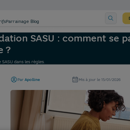
rifs
Parrainage
Blog
quidation d’une SASU : mode d’emploi
idation SASU : comment se p
e ?
 SASU dans les règles.
Par
Apolline
Mis à jour le
15/01/2026