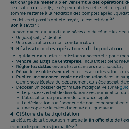
est chargé de mener à bien l'ensemble des opérations de
réalisation des actifs, le règlement des dettes et la répart
somme restante à la reddition des comptes après liquidati
(2)
les dettes et passifs ont été payés) le cas échéant
.
Bon à savoir :
La nomination du liquidateur nécessite de réunir les doc
Un justificatif d'identité
Une déclaration de non-condamnation.
3. Réalisation des opérations de liquidation
Le liquidateur a plusieurs missions à accomplir pour mene
Vendre les actifs de l'entreprise
, incluant les biens meu
Régler les dettes
envers les créanciers de la société ;
Répartir le solde éventuel
entre les associés selon leurs
Publier une annonce légale de dissolution
dans un suppo
d’annonces légales, du département du siège social, dans
Déposer un dossier de formalité modificative sur le
guic
Le procès-verbal de dissolution avec nomination du li
L'attestation de parution de l'annonce légale ;
La déclaration sur l'honneur de non-condamnation du
Une copie de la pièce d'identité du liquidateur.
4. Clôture de la liquidation
La clôture de la liquidation marque la
fin officielle de l'
(2)
comporte plusieurs formalités
: