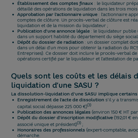
Établissement des comptes finaux
: le liquidateur pré
détaillé des opérations de liquidation dans les trois mois 
Approbation par l'actionnaire unique
: l'actionnaire app
comptes de clôture. Un procès-verbal de clôture est réali
liquidation et de la mission du liquidateur ;
Publication d'une annonce légale
: le liquidateur publi
dans un support habilité du département du siège social,
Dépôt du dossier de radiation
: un dossier complet doi
dans un délai d'un mois pour obtenir la radiation du RC
Entreprises). Ce dossier doit inclure le procès-verbal de 
opérations certifié par le liquidateur et l'attestation de 
Quels sont les coûts et les délais 
liquidation d’une SASU ?
La dissolution-liquidation d'une SASU implique certains 
Enregistrement de l'acte de dissolution
s’il y a transmi
(3)
capital social dépasse 225 000 €)
Publication des annonces légales
(environ 150 € HT par
Dépôt du dossier d'inscription modificative
(192,01 € en
(3)
associé unique et président)
;
Honoraires des professionnels
(expert-comptable, avoc
démarche.