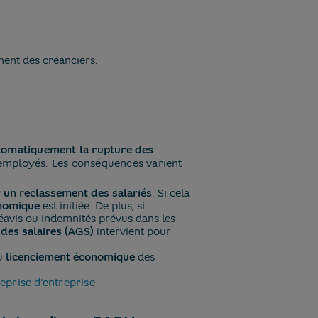
ment des créanciers.
utomatiquement la rupture des
s employés. Les conséquences varient
r un reclassement des salariés
. Si cela
onomique
est initiée. De plus, si
réavis ou indemnités prévus dans les
 des salaires (AGS)
intervient pour
au
licenciement économique
des
eprise d'entreprise