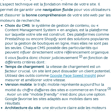
L’aspect technique est la fondation même de votre site. Il
permet de garantir une
navigation fluide
pour vos utilisateurs
et d’assurer la
bonne compréhension
de votre site web par les
moteurs de recherche.
Choix du CMS
: le système de gestion de contenu, ou «
Content Management System » en anglais, est la plateforme
sur laquelle votre site est construit. Des plateformes comme
PrestaShop ou encore Shopify sont des solutions populaires
pour la gestion de boutiques en ligne, mais elles ne sont pas
les seules. Chaque CMS possède des particularités qui
peuvent influer directement votre référencement organique.
(2)
Il vous faudra donc choisir judicieusement
en fonction de
différents critères dont :
Temps de chargement
: la vitesse de chargement est un
facteur crucial. Un site lent peut dissuader un client potentiel.
Utilisez des outils comme
Google Page Speed Insight
pour
mesurer et améliorer votre vitesse.
Version mobile
: le trafic mobile représente aujourd’hui la
(3)
moitié du chiffre d’affaires des sites e-commerce en France
. Avoir un site “mobile friendly” n’est donc plus une option.
Google favorise les sites adaptés aux mobiles dans ses
résultats.
Architecture du site
: une structure claire aide les moteurs