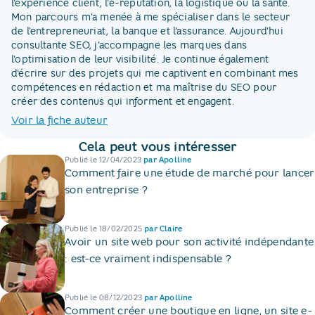
l'expérience client, l'e-réputation, la logistique ou la santé.
Mon parcours m'a menée à me spécialiser dans le secteur
de l'entrepreneuriat, la banque et l’assurance. Aujourd'hui
consultante SEO, j'accompagne les marques dans
l'optimisation de leur visibilité. Je continue également
d'écrire sur des projets qui me captivent en combinant mes
compétences en rédaction et ma maîtrise du SEO pour
créer des contenus qui informent et engagent.
Voir la fiche auteur
Cela peut vous intéresser
Publié le
12/04/2023
par
Apolline
Comment faire une étude de marché pour lancer
son entreprise ?
Publié le
18/02/2025
par
Claire
Avoir un site web pour son activité indépendante
: est-ce vraiment indispensable ?
Publié le
08/12/2023
par
Apolline
Comment créer une boutique en ligne, un site e-