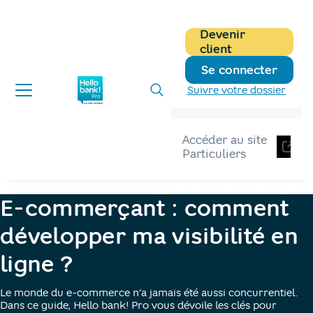
Devenir
client
Se connecter
Suivre votre dossier
Accéder au site
Particuliers
Hellobank pro
Blog
ecommercant developper visibilite site
E-commerçant : comment
développer ma visibilité en
ligne ?
Le monde du e-commerce n’a jamais été aussi concurrentiel.
Dans ce guide, Hello bank! Pro vous dévoile les clés pour