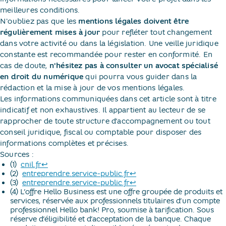
meilleures conditions.
N'oubliez pas que les
mentions légales doivent être
régulièrement mises à jour
pour refléter tout changement
dans votre activité ou dans la législation. Une veille juridique
constante est recommandée pour rester en conformité. En
cas de doute,
n'hésitez pas à consulter un avocat spécialisé
en droit du numérique
qui pourra vous guider dans la
rédaction et la mise à jour de vos mentions légales.
Les informations communiquées dans cet article sont à titre
indicatif et non exhaustives. Il appartient au lecteur de se
rapprocher de toute structure d’accompagnement ou tout
conseil juridique, fiscal ou comptable pour disposer des
informations complètes et précises.
Sources :
Retour au texte
(1) ​
cnil.fr
↩
Retour au texte
(2) ​
entreprendre.service-public.fr
↩
Retour au texte
(3) ​
entreprendre.service-public.fr
↩
(4) L’offre Hello Business est une offre groupée de produits et
services, réservée aux professionnels titulaires d’un compte
professionnel Hello bank! Pro, soumise à tarification. Sous
réserve d’éligibilité et d’acceptation de la banque. Chaque