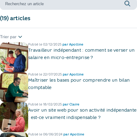
Rech
(19) articles
Trier par
Publié le
02/12/2025
par
Apolline
Travailleur indépendant : comment se verser un
salaire en micro-entreprise ?
Publié le
22/07/2025
par
Apolline
Maîtriser les bases pour comprendre un bilan
comptable
Publié le
18/02/2025
par
Claire
Avoir un site web pour son activité indépendante
: est-ce vraiment indispensable ?
Publié le
06/06/2024
par
Apolline