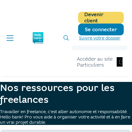
Devenir
client
Se connecter
Suivre votre dossier
Accéder au site
Particuliers
Hellobank pro
Blog
Secteurs d'activité
Freelance
Nos ressources pour les
freelances
Travailler en freelance, c'est allier autonomie et responsabilité.
Hello bank! Pro vous aide à organiser votre activité et à en faire
un vrai projet durable.