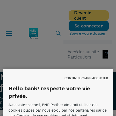
Devenir
client
Se connecter
Suivre votre dossier
Accéder au site
Particuliers
Hellobank pro
Blog
Organiser mon quotidien
Se former
Nos ressources pour votre
CONTINUER SANS ACCEPTER
formation professionnelle
Hello bank! respecte votre vie
privée.
Se former, c'est faire évoluer son projet et ses compétences.
Retrouvez nos ressources pour apprendre, progresser et
Avec votre accord, BNP Paribas aimerait utiliser des
développer votre activité au fil du temps.
cookies placés par nous et/ou par nos partenaires sur ce
site. Certains de ces cookies sont strictement