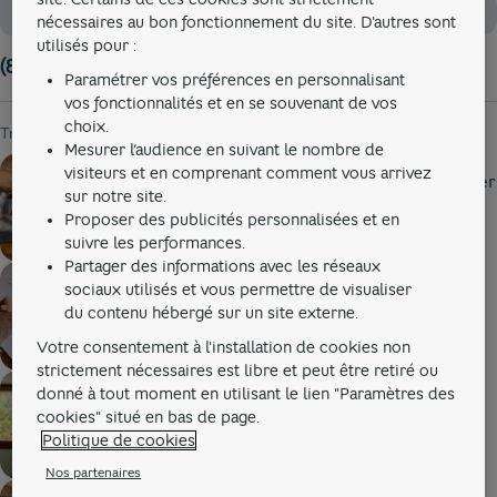
Rech
nécessaires au bon fonctionnement du site. D'autres sont
utilisés pour :
(8) articles
Paramétrer vos préférences en personnalisant
vos fonctionnalités et en se souvenant de vos
choix.
Trier par
Mesurer l’audience en suivant le nombre de
Publié le
07/04/2025
par
Claire
visiteurs et en comprenant comment vous arrivez
Création de contenu avec l’IA : comment l’utiliser
sur notre site.
au mieux ?
Proposer des publicités personnalisées et en
suivre les performances.
Partager des informations avec les réseaux
Publié le
25/07/2024
par
Apolline
sociaux utilisés et vous permettre de visualiser
Comment réaliser sa clôture comptable : le
du contenu hébergé sur un site externe.
guide en tant que SASU, EI, EURL
Votre consentement à l'installation de cookies non
strictement nécessaires est libre et peut être retiré ou
Publié le
25/06/2024
par
Apolline
donné à tout moment en utilisant le lien "Paramètres des
Rédiger ses Conditions Générales de Vente
cookies" situé en bas de page.
(CGV) : le guide pratique
Politique de cookies
Nos partenaires
Publié le
29/05/2024
par
Apolline