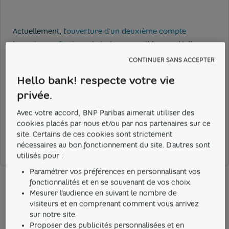
Actuellement, l'
ouverture d'un deuxième compte
bancaire professionnel
n'est pas possible avec Hello
bank! Pro.
CONTINUER SANS ACCEPTER
Hello bank! respecte votre vie
privée.
Cela m'a aidé
Avec votre accord, BNP Paribas aimerait utiliser des
cookies placés par nous et/ou par nos partenaires sur ce
Cela ne m'a pas aidé
site. Certains de ces cookies sont strictement
nécessaires au bon fonctionnement du site. D'autres sont
utilisés pour :
Paramétrer vos préférences en personnalisant vos
fonctionnalités et en se souvenant de vos choix.
Mesurer l’audience en suivant le nombre de
visiteurs et en comprenant comment vous arrivez
Ces sujets peuvent aussi
sur notre site.
Proposer des publicités personnalisées et en