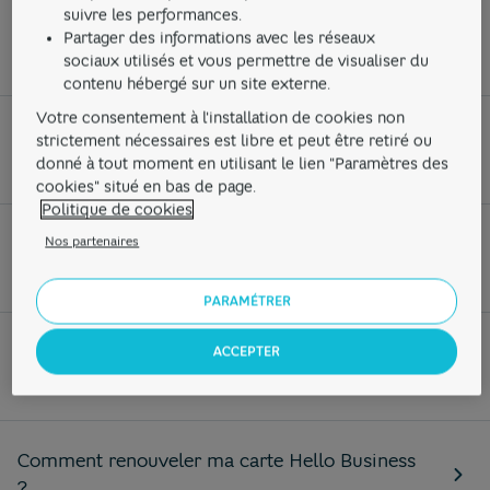
vous intéresser...
suivre les performances.
Partager des informations avec les réseaux
sociaux utilisés et vous permettre de visualiser du
contenu hébergé sur un site externe.
Votre consentement à l'installation de cookies non
Comment identifier l'émetteur d'un
strictement nécessaires est libre et peut être retiré ou
prélèvement effectué sur mon compte pro ?
donné à tout moment en utilisant le lien "Paramètres des
cookies" situé en bas de page.
Politique de cookies
Puis-je avoir plusieurs compte professionnel
Nos partenaires
chez Hello bank! Pro ?
PARAMÉTRER
Comment payer des achats en ligne avec ma
ACCEPTER
carte bancaire pro ?
Comment renouveler ma carte Hello Business
?