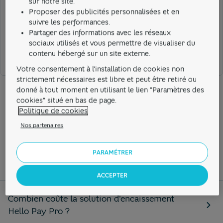
sur notre site.
Cela m'a aidé
Proposer des publicités personnalisées et en
suivre les performances.
Partager des informations avec les réseaux
sociaux utilisés et vous permettre de visualiser du
Cela ne m'a pas aidé
contenu hébergé sur un site externe.
Votre consentement à l'installation de cookies non
strictement nécessaires est libre et peut être retiré ou
donné à tout moment en utilisant le lien "Paramètres des
cookies" situé en bas de page.
Politique de cookies
Ces sujets peuvent aussi
Nos partenaires
vous intéresser...
PARAMÉTRER
ACCEPTER
Combien coûte la solution d'encaissement
Hello Pay Pro ?