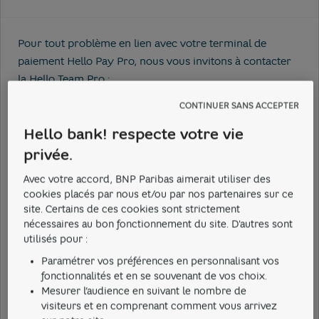
Pour tout problème en lien avec votre terminal de
paiement Hello Pay Pro, nous vous invitons à contacter
la Hello Team Pro :
depuis votre messagerie sécurisée via l'application
CONTINUER SANS ACCEPTER
mobile Hello bank!*, en vous rendant dans la rubrique
Hello bank! respecte votre vie
"Contact", onglet "Messagerie" ;
par téléphone au 0 800 848 400 (service gratuit + prix
privée.
d'appel).
Avec votre accord, BNP Paribas aimerait utiliser des
cookies placés par nous et/ou par nos partenaires sur ce
*Disponible sur IOS (Version 10.3 et ultérieure) et Android
site. Certains de ces cookies sont strictement
(version 6 et ultérieure). Abonnement à des services de
nécessaires au bon fonctionnement du site. D'autres sont
banque à distance (Internet, téléphone fixe, SMS, etc.) :
utilisés pour :
gratuit et illimité, hors coût de communication ou de
Paramétrer vos préférences en personnalisant vos
fourniture d'accès à Internet.
fonctionnalités et en se souvenant de vos choix.
Mesurer l’audience en suivant le nombre de
visiteurs et en comprenant comment vous arrivez