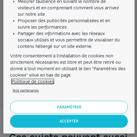
Mesurer l’audience en suivant le nombre de
Obtention du Kbis
: Une fois votre entreprise
visiteurs et en comprenant comment vous arrivez
immatriculée, vous recevez votre extrait Kbis, qui
sur notre site.
officialise la création de votre société et vous pouvez
Proposer des publicités personnalisées et en
alors sereinement ouvrir votre compte bancaire Hello
suivre les performances.
bank! Pro pour libérer votre dépôt de capital (dans le
Partager des informations avec les réseaux
sociaux utilisés et vous permettre de visualiser du
cas d'une SASU ou EURL uniquement).
contenu hébergé sur un site externe.
Votre consentement à l'installation de cookies non
strictement nécessaires est libre et peut être retiré ou
Cela m'a aidé
donné à tout moment en utilisant le lien "Paramètres des
cookies" situé en bas de page.
Politique de cookies
Cela ne m'a pas aidé
Nos partenaires
PARAMÉTRER
ACCEPTER