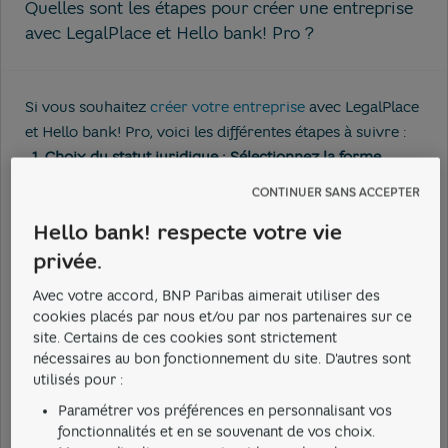
Quelles sont les étapes pour créer une entreprise
avec LegalPlace et Hello bank! Pro ?
Si vous souhaitez
créer votre entreprise
avec LegalPlace
et Hello bank! Pro, voici les différentes étapes à suivre :
Choix du statut juridique
: Sélectionnez la forme
juridique adaptée à votre projet (SASU, EURL, Micro-
CONTINUER SANS ACCEPTER
entreprise ou EI).
Hello bank! respecte votre vie
Rédaction des statuts
: LegalPlace génère
automatiquement vos statuts en fonction de vos
privée.
besoins.
Avec votre accord, BNP Paribas aimerait utiliser des
Dépôt de capital
(pour SASU et EURL uniquement) :
cookies placés par nous et/ou par nos partenaires sur ce
Effectuez le dépôt de votre capital social en ligne avec
site. Certains de ces cookies sont strictement
l'aide de LegalPlace.
nécessaires au bon fonctionnement du site. D'autres sont
utilisés pour :
Constitution du dossier d’immatriculation
: LegalPlace
vous demande tous les documents nécessaires et
Paramétrer vos préférences en personnalisant vos
soumet votre dossier au greffe.
fonctionnalités et en se souvenant de vos choix.