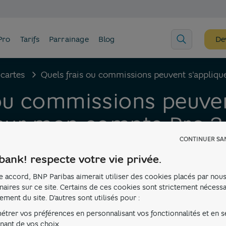
Pro
Tarifs
Parrainage
Blog
Dev
cartes
Quels frais ou commissions peuvent s'appliq
 ou commissions peuve
 sur mon compte Pro ?
CONTINUER SA
bank! respecte votre vie privée.
e accord, BNP Paribas aimerait utiliser des cookies placés par nous
naires sur ce site. Certains de ces cookies sont strictement nécess
ement du site. D'autres sont utilisés pour :
étrer vos préférences en personnalisant vos fonctionnalités et en s
 peuvent s'appliquer sur mon compte Pro ?
nant de vos choix.