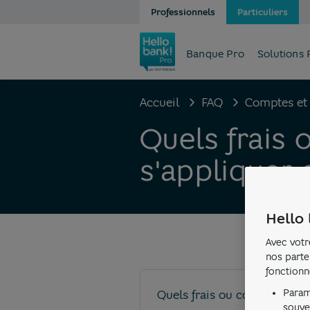
Professionnels
Particuliers
Banque Pro
Solutions 
Accueil
FAQ
Comptes et 
Quels frais
s'appliquer
Hello 
Avec votr
nos parte
fonctionn
Param
Quels frais ou commissions
souve