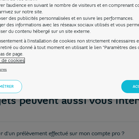
er l’audience en suivant le nombre de visiteurs et en comprenant
rrivez sur notre site.
 des frais et commissions adossés à la détention d'un
compte ban
ser des publicités personnalisées et en suivre les performances.
ires.
ger des informations avec les réseaux sociaux utilisés et vous perm
liser du contenu hébergé sur un site externe.
sentement à l'installation de cookies non strictement nécessaires es
 retiré ou donné à tout moment en utilisant le lien "Paramètres des
Cela m'a aidé
Cela ne m'a pas aidé
bas de page.
e de cookies
ires
MÉTRER
AC
ets peuvent aussi vous intér
ur d'un prélèvement effectué sur mon compte pro ?