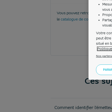
Mesur
vous a
Vous pouvez retrouver le détail
Propo
le
catalogue de conditions tarifa
Parta
visua
Votre con
peut être
situé en 
Politiqu
Nos partena
PARA
Ces suj
Comment identifier l'émette