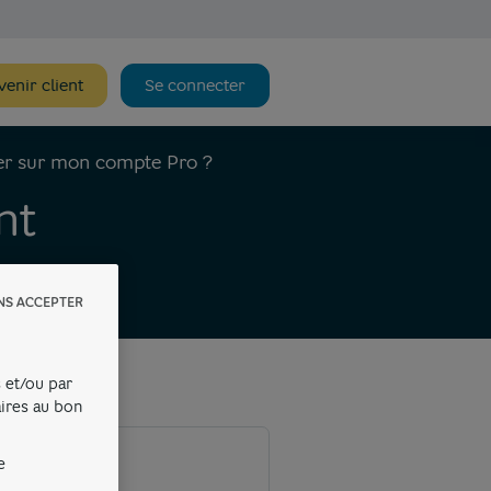
enir client
Se connecter
uer sur mon compte Pro ?
nt
NS ACCEPTER
 et/ou par
aires au bon
e