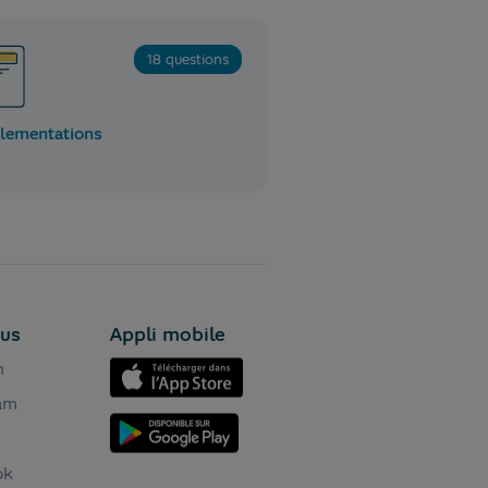
18 questions
lementations
ous
Appli mobile
n
ram
ok