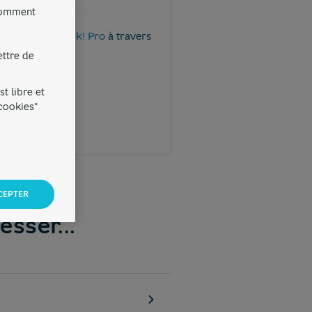
 comment
caire Hello bank! Pro
à travers
ettre de
t libre et
 cookies"
CEPTER
esser...