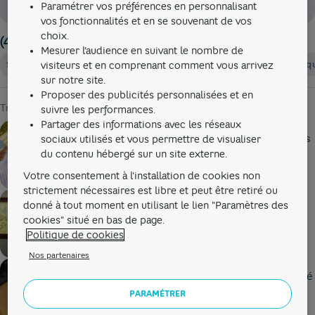
Paramétrer vos préférences en personnalisant
Rech
vos fonctionnalités et en se souvenant de vos
choix.
(43) articles
Mesurer l’audience en suivant le nombre de
Se former
Prévoyance
Retraite
Mutuelle
Protection juridiq
visiteurs et en comprenant comment vous arrivez
sur notre site.
Proposer des publicités personnalisées et en
Trier par
suivre les performances.
Partager des informations avec les réseaux
Publié le
20/03/2023
par
Blandine
Le guide de l’assurance multirisque pro pour les
sociaux utilisés et vous permettre de visualiser
du contenu hébergé sur un site externe.
indépendants
Votre consentement à l'installation de cookies non
strictement nécessaires est libre et peut être retiré ou
Publié le
05/01/2023
par
Apolline
donné à tout moment en utilisant le lien "Paramètres des
Le guide du futur retraité pour micro-
cookies" situé en bas de page.
entrepreneur
Politique de cookies
Nos partenaires
Publié le
15/12/2022
par
Apolline
10 choses à savoir sur l’assurance Responsabilité
Civile Pro !
PARAMÉTRER