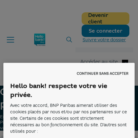
Devenir
client
Se connecter
Suivre votre dossier
Accéder au site
Particuliers
CONTINUER SANS ACCEPTER
Hellobank pro
Blog
Organiser mon quotidien
Hello bank! respecte votre vie
Organiser votre quotidien
privée.
professionnel
Avec votre accord, BNP Paribas aimerait utiliser des
cookies placés par nous et/ou par nos partenaires sur ce
Entreprendre, c'est aussi apprendre à s'organiser. Hello bank!
site. Certains de ces cookies sont strictement
Pro vous accompagne pour simplifier votre quotidien, faire
nécessaires au bon fonctionnement du site. D'autres sont
valoir vos droits et préserver votre équilibre.
utilisés pour :