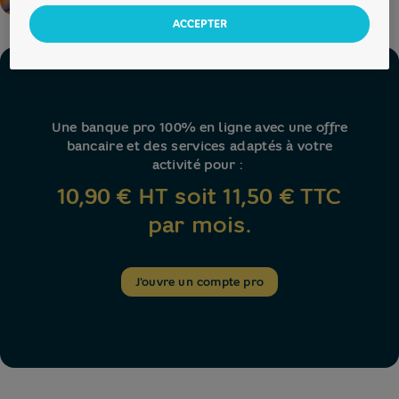
Pagination
ACCEPTER
Précédent
1
2
3
4
5
Une banque pro 100% en ligne avec une offre
bancaire et des services adaptés à votre
activité pour :
10,90 € HT soit 11,50 € TTC
par mois.
J'ouvre un compte pro