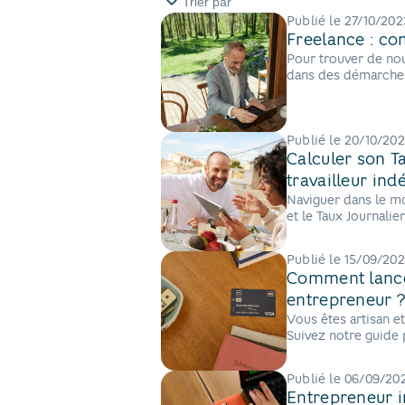
Trier par
Publié le
27/10/202
Freelance : co
Pour trouver de nou
dans des démarches
salons professionne
Publié le
20/10/20
Calculer son T
travailleur in
Naviguer dans le mo
et le Taux Journalie
Pro vous guide dans
Publié le
15/09/20
Comment lancer
entrepreneur 
Vous êtes artisan et
Suivez notre guide 
simplicité.
Publié le
06/09/20
Entrepreneur in