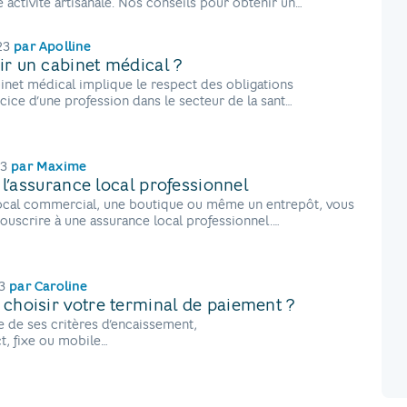
 activité artisanale. Nos conseils pour obtenir un
ionnel en tant qu’artisan.
23
par
Apolline
r un cabinet médical ?
binet médical implique le respect des obligations
ercice d’une profession dans le secteur de la santé.
23
par
Maxime
 l’assurance local professionnel
ocal commercial, une boutique ou même un entrepôt, vous
souscrire à une assurance local professionnel.
 dans cet article
3
par
Caroline
hoisir votre terminal de paiement ?
 de ses critères d’encaissement,
t, fixe ou mobile…