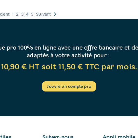
dent
1
2
3
4
5
Suivant
e pro 100% en ligne avec une offre bancaire et de
adaptés à votre activité pour :
10,90 € HT soit 11,50 € TTC par mois.
J'ouvre un compte pro
tiles
Suivez-nous
Appli mobile