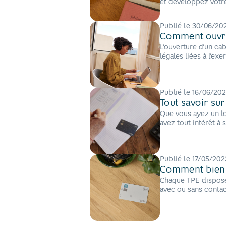
et développez votre
financement profess
Publié le
30/06/20
Comment ouvri
L’ouverture d’un ca
légales liées à l’ex
Nos conseils.
Publié le
16/06/20
Tout savoir sur
Que vous ayez un l
avez tout intérêt à 
Découvrez pourquoi
Publié le
17/05/202
Comment bien c
Chaque TPE dispose
avec ou sans contac