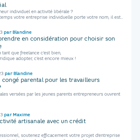
al
ur individuel en activité libérale ?
temps votre entreprise individuelle porte votre nom, il est
om commercial et voici pourquoi.
23
par
Blandine
 prendre en considération pour choisir son
e
 tant que freelance c’est bien,
uridique adopter, c’est encore mieux !
23
par
Blandine
 congé parental pour les travailleurs
?
iales versées par les jeunes parents entrepreneurs ouvrent
consacrer du temps à leur enfant.
23
par
Maxime
tivité artisanale avec un crédit
essionnel, soutenez efficacement votre projet d’entreprise