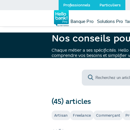
Professionnels
Particuliers
Banque Pro
Solutions Pro
Ta
Hellobank pro
Blog
Secteurs d'acti
Nos conseils pour
Chaque métier a ses spécificités. Hel
comprendre vos besoins et simplifier v
(45) articles
Artisan
Freelance
Commerçant
Pr