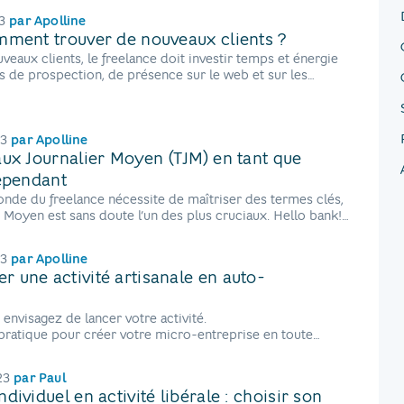
3
par
Apolline
mment trouver de nouveaux clients ?
veaux clients, le freelance doit investir temps et énergie
 de prospection, de présence sur le web et sur les
ls.
23
par
Apolline
aux Journalier Moyen (TJM) en tant que
dépendant
nde du freelance nécessite de maîtriser des termes clés,
r Moyen est sans doute l’un des plus cruciaux. Hello bank!
 le calcul de votre TJM.
23
par
Apolline
 une activité artisanale en auto-
?
 envisagez de lancer votre activité.
pratique pour créer votre micro-entreprise en toute
23
par
Paul
dividuel en activité libérale : choisir son