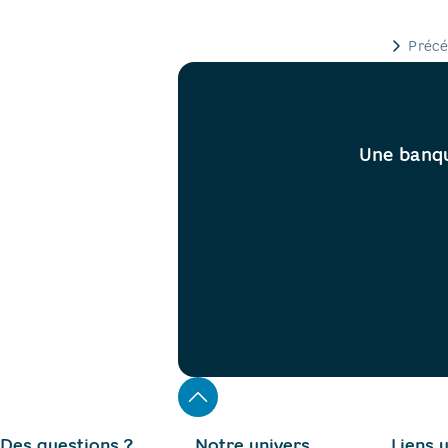
Pagination
Précé
Une banqu
Des questions ?
Notre univers
Liens u