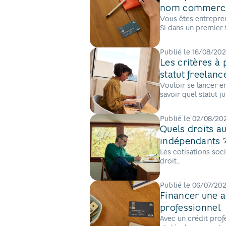
nom commerci
Vous êtes entreprene
Si dans un premier 
utile
de lui trouver un n
Publié le
16/08/20
Les critères à
statut freelanc
Vouloir se lancer en
savoir quel statut j
Publié le
02/08/20
Quels droits au
indépendants 
Les cotisations soc
droit
à des congés, pour 
Publié le
06/07/20
Financer une ac
professionnel
Avec un crédit prof