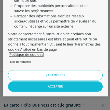
sur notre site.
Cela ne m'a pas aidé
Proposer des publicités personnalisées et en
suivre les performances.
Partager des informations avec les réseaux
sociaux utilisés et vous permettre de visualiser du
contenu hébergé sur un site externe.
Votre consentement à l'installation de cookies non
strictement nécessaires est libre et peut être retiré ou
Ces sujets peuvent aussi
donné à tout moment en utilisant le lien "Paramètres des
cookies" situé en bas de page.
vous intéresser...
Politique de cookies
Nos partenaires
PARAMÉTRER
Comment changer le type de débit (immédiat
ou différé) de ma carte Hello Business ?
ACCEPTER
La carte Hello Business est-elle gratuite ?