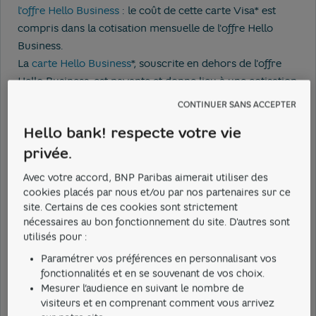
l'offre Hello Business
: le coût de cette carte Visa* est
compris dans la cotisation mensuelle de l'offre Hello
Business.
La
carte Hello Business
*, souscrite en dehors de l'offre
Hello Business, est payante et donne lieu à une cotisation
annuelle.
CONTINUER SANS ACCEPTER
Pour plus d'informations sur le tarif de votre carte
Hello bank! respecte votre vie
bancaire professionnelle, nous vous invitons à consulter
privée.
le
guide tarifaire Hello bank! Pro
.
Avec votre accord, BNP Paribas aimerait utiliser des
*Fourniture d’une carte de débit (carte de paiement
cookies placés par nous et/ou par nos partenaires sur ce
international à débit immédiat), fourniture d’une carte de
site. Certains de ces cookies sont strictement
débit (carte de paiement international à débit différé).
nécessaires au bon fonctionnement du site. D'autres sont
utilisés pour :
Paramétrer vos préférences en personnalisant vos
fonctionnalités et en se souvenant de vos choix.
Cela m'a aidé
Mesurer l’audience en suivant le nombre de
visiteurs et en comprenant comment vous arrivez