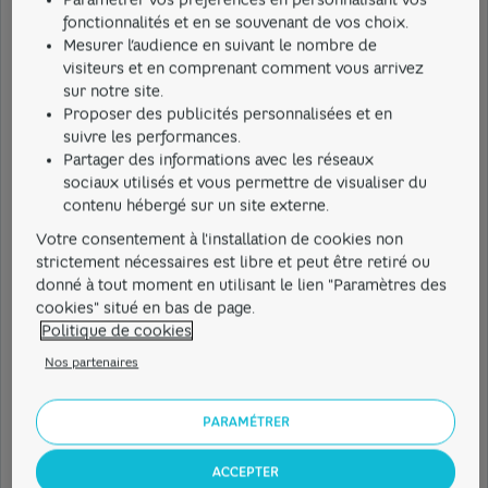
bagages lors de vos déplacements pro.
fonctionnalités et en se souvenant de vos choix.
Retrouvez plus d'informations sur notre site concernant
Mesurer l’audience en suivant le nombre de
les
garanties d'assurance et d'assistance de la carte Hello
visiteurs et en comprenant comment vous arrivez
Business
.
sur notre site.
En cas de perte ou de vol de votre carte bancaire, d'un
Proposer des publicités personnalisées et en
suivre les performances.
chèque ou de votre chéquier, nous vous recommandons
Partager des informations avec les réseaux
de faire immédiatement opposition afin de prévenir
sociaux utilisés et vous permettre de visualiser du
toute utilisation frauduleuse par un tiers. Pour ce faire,
contenu hébergé sur un site externe.
rendez-vous dans l'application Hello bank!, rubrique
Votre consentement à l'installation de cookies non
"Contact" > "Urgence" > "Opposer ma carte bancaire"
strictement nécessaires est libre et peut être retiré ou
ou "Opposer un chèque". Vous pouvez également
donné à tout moment en utilisant le lien "Paramètres des
contacter le service opposition Hello bank! Pro,
cookies" situé en bas de page.
Politique de cookies
disponible 24h/24, au 01 40 14 41 41 (service gratuit + prix
d'appel).
Nos partenaires
Pour toute question complémentaire, vous pouvez
prendre contact avec les conseillers de la Hello Team
PARAMÉTRER
Pro.
ACCEPTER